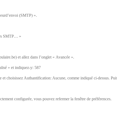
veurd’envoi (SMTP) ».
veurs SMTP… »
ulaire.be) et allez dans l’onglet « Avancée ».
alisé » et indiquez-y: 587
e et choisissez Authantification: Aucune, comme indiqué ci-dessus. Pui
ectement configurée, vous pouvez refermer la fenêtre de préférences.