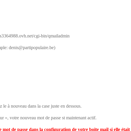
//ns3364988.ovh.net/cgi-bin/qmailadmin
mple:
denis@partipopulaire.be
)
z le à nouveau dans la case juste en dessous.
eur », votre nouveau mot de passe st maintenant actif.
e mot de passe dans la configuration de votre boite mail si elle était