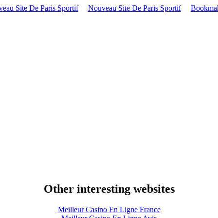
eau Site De Paris Sportif
Nouveau Site De Paris Sportif
Bookmak
Other interesting websites
Meilleur Casino En Ligne France