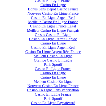
Casino En Ligne France
Casino En Ligne
Bonus Sans Depot Casino France
Nouveau Casino En Ligne France
Casino En Ligne Argent Réel
Meilleur Casino En Ligne France
Casino En Ligne France Légal
Meilleur Casino En Ligne Français
Cresus Casino En Ligne
Casino En Ligne Retrait Rapide
Casino En Ligne
Casino En Ligne Argent Réel
Casino En Ligne Argent Réel France
Meilleur Casino En Ligne
Olympe Casino En Ligne
Paris Sportif
Casino En Ligne France
Casino En Ligne
Casino En Ligne
Meilleur Casino En Ligne
Nouveau Casino En Ligne France
Casino En Ligne Sans Verification
Casino En Ligne France
Paris Sportif
Casino En Ligne Paysafecard