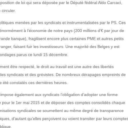
position de loi qui sera déposée par le Député fédéral Aldo Carcaci,
 circuler.
litiques menées par les syndicats et instrumentalisées par le PS. Ces
 énormément à l’économie de notre pays (200 millions d’€ par jour de
rande banque), fragilisent encore plus certaines PME et autres petits
nger, faisant fuir les investisseurs. Une majorité des Belges y est
 sondages parus ce lundi 15 décembre.
ment être respecté, le droit au travail est une autre des libertés
e des syndicats et des grévistes. De nombreux dérapages empreints de
e été constatés ces dernières heures.
PP impose également aux syndicats l’obligation d’adopter une forme
le pour le 1er mai 2015 et de déposer des comptes consolidés chaque
ganisations syndicales se soumettent au même degré de transparence
iques, d’autant qu’elles perçoivent ou voient transiter par leurs compte
blique.