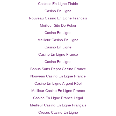
Casinos En Ligne Fiable
Casino En Ligne
Nouveau Casino En Ligne Francais
Meilleur Site De Poker
Casino En Ligne
Meilleur Casino En Ligne
Casino En Ligne
Casino En Ligne France
Casino En Ligne
Bonus Sans Depot Casino France
Nouveau Casino En Ligne France
Casino En Ligne Argent Réel
Meilleur Casino En Ligne France
Casino En Ligne France Légal
Meilleur Casino En Ligne Français
Cresus Casino En Ligne