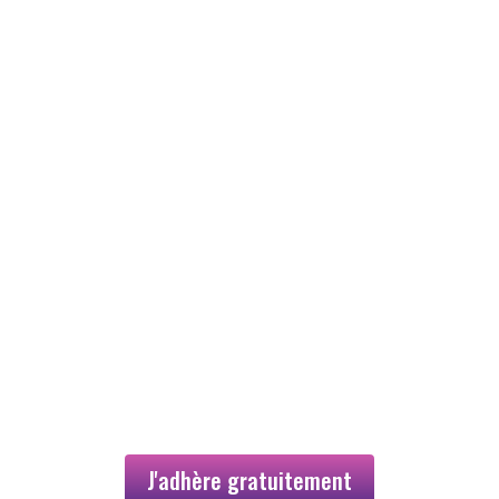
Soyez informés de l’actualité
Invitation aux événements du parti
Un cadeau exclusif vous sera envoyé
Participez aux décisions du parti
Votre propre carte de membre
DEVENIR ADHERENT
Montrez gratuitement à votre entourage l’enjeu
du Parti Populaire en Belgique.
J'adhère gratuitement