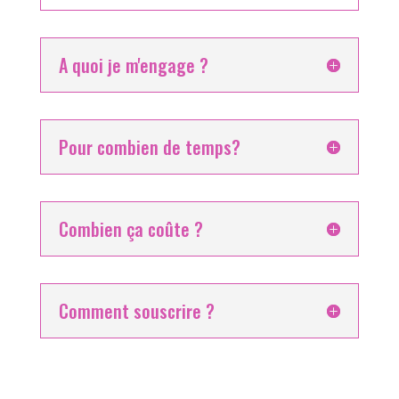
A quoi je m'engage ?
Pour combien de temps?
Combien ça coûte ?
Comment souscrire ?