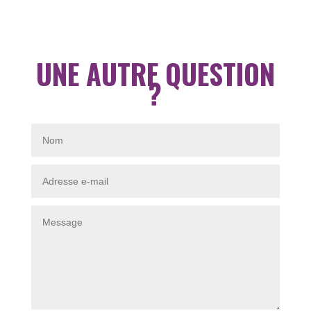
UNE AUTRE QUESTION
?