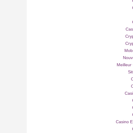
Cas
Cry
Cry
Mobi
Nouv
Meilleur
Si
C
C
Casi
Casino E