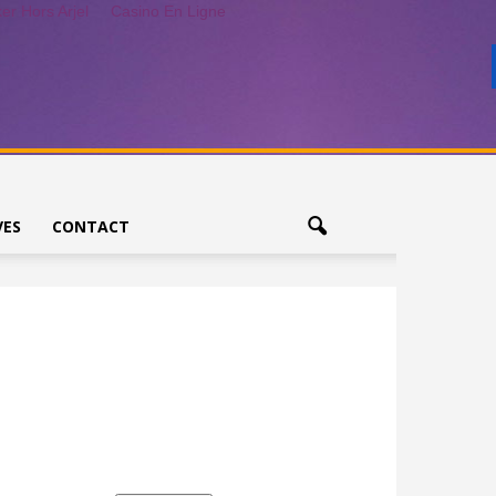
r Hors Arjel
Casino En Ligne
VES
CONTACT