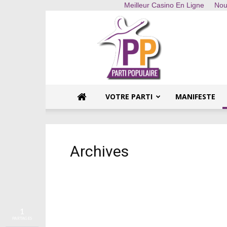
Meilleur Casino En Ligne
Nou
VOTRE PARTI
MANIFESTE
Archives
1
PARTAGES