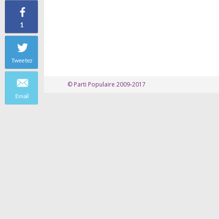
1
Tweetez
© Parti Populaire 2009-2017
Email