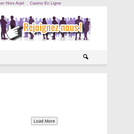
r Hors Arjel
Casino En Ligne
Load More