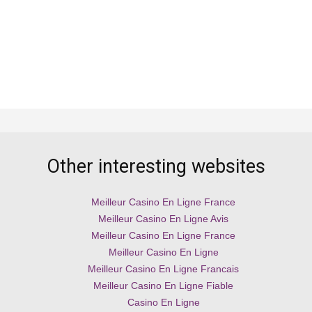
Other interesting websites
Meilleur Casino En Ligne France
Meilleur Casino En Ligne Avis
Meilleur Casino En Ligne France
Meilleur Casino En Ligne
Meilleur Casino En Ligne Francais
Meilleur Casino En Ligne Fiable
Casino En Ligne