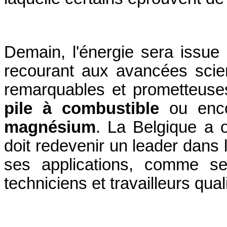
Demain, l'énergie sera issue d
recourant aux avancées scien
remarquables et prometteuse
pile à combustible
ou encor
magnésium
. La Belgique a 
doit redevenir un leader dans
ses applications, comme ses
techniciens et travailleurs qual