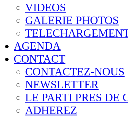
VIDEOS
GALERIE PHOTOS
TELECHARGEMEN
AGENDA
CONTACT
CONTACTEZ-NOUS
NEWSLETTER
LE PARTI PRES DE
ADHEREZ