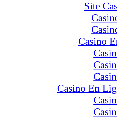
Site Ca
Casin
Casin
Casino E
Casin
Casin
Casin
Casino En Lig
Casin
Casin