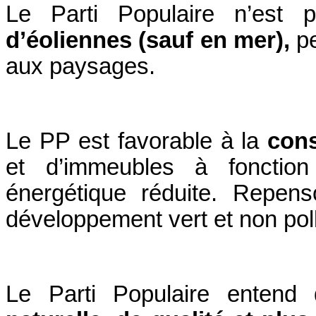
Le Parti Populaire n’est 
d’éoliennes (sauf en mer),
pe
aux paysages.
Le PP est favorable à la
cons
et d’immeubles à fonction 
énergétique réduite. Repen
développement vert et non pollu
Le Parti Populaire entend