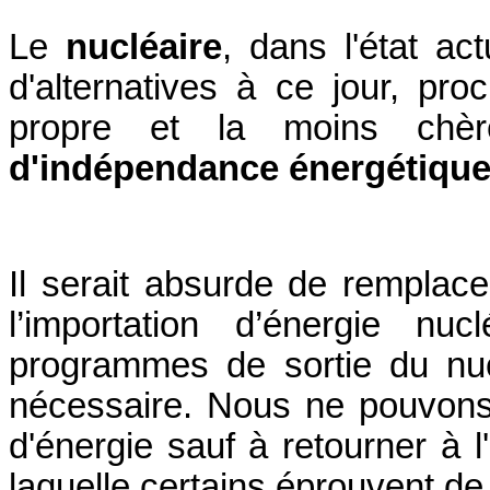
Le
nucléaire
, dans l'état a
d'alternatives à ce jour, pro
propre et la moins chè
d'indépendance énergétiqu
Il serait absurde de remplace
l’importation d’énergie nuc
programmes de sortie du nucl
nécessaire. Nous ne pouvons
d'énergie sauf à retourner à
laquelle certains éprouvent de 