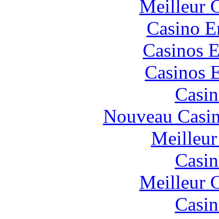
Meilleur 
Casino E
Casinos E
Casinos E
Casin
Nouveau Casin
Meilleur
Casin
Meilleur 
Casin