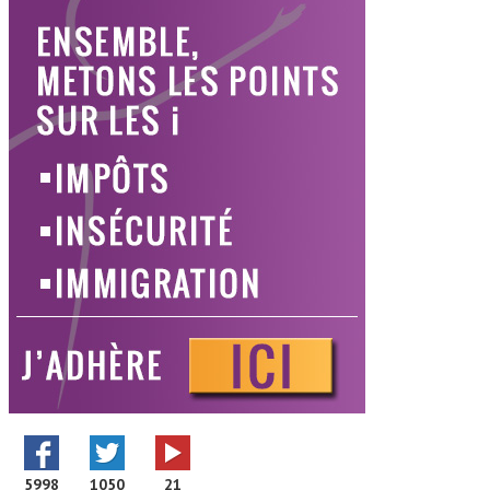
5998
1050
21