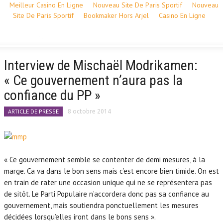
Meilleur Casino En Ligne
Nouveau Site De Paris Sportif
Nouveau
Site De Paris Sportif
Bookmaker Hors Arjel
Casino En Ligne
Interview de Mischaël Modrikamen:
« Ce gouvernement n’aura pas la
confiance du PP »
ARTICLE DE PRESSE
8 octobre 2014
« Ce gouvernement semble se contenter de demi mesures, à la
marge. Ca va dans le bon sens mais c’est encore bien timide. On est
en train de rater une occasion unique qui ne se représentera pas
de sitôt. Le Parti Populaire n’accordera donc pas sa confiance au
gouvernement, mais soutiendra ponctuellement les mesures
décidées lorsqu’elles iront dans le bons sens ».