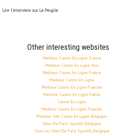
Lire l’interview sur Le Peuple
Other interesting websites
Meilleur Casino En Ligne France
Meilleur Casino En Ligne Avis
Meilleur Casino En Ligne France
Meilleur Casino En Ligne
Meilleur Casino En Ligne Francais
Meilleur Casino En Ligne Fiable
Casino En Ligne
Meilleur Casino En Ligne Francais
Meilleur Site Casino En Ligne Belgique
Sites De Paris Sportifs Belgique
Tous Les Sites De Paris Sportifs Belgique