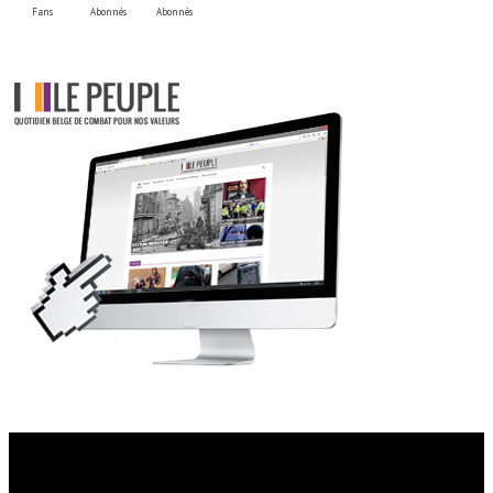
Fans
Abonnés
Abonnés
Aldo Carcaci: la chambre
26/09/2014