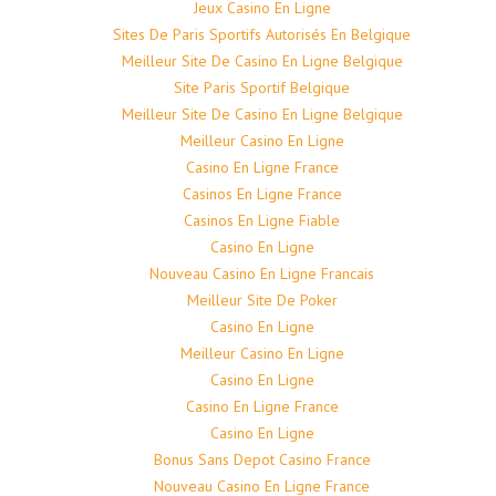
Jeux Casino En Ligne
Sites De Paris Sportifs Autorisés En Belgique
Meilleur Site De Casino En Ligne Belgique
Site Paris Sportif Belgique
Meilleur Site De Casino En Ligne Belgique
Meilleur Casino En Ligne
Casino En Ligne France
Casinos En Ligne France
Casinos En Ligne Fiable
Casino En Ligne
Nouveau Casino En Ligne Francais
Meilleur Site De Poker
Casino En Ligne
Meilleur Casino En Ligne
Casino En Ligne
Casino En Ligne France
Casino En Ligne
Bonus Sans Depot Casino France
Nouveau Casino En Ligne France