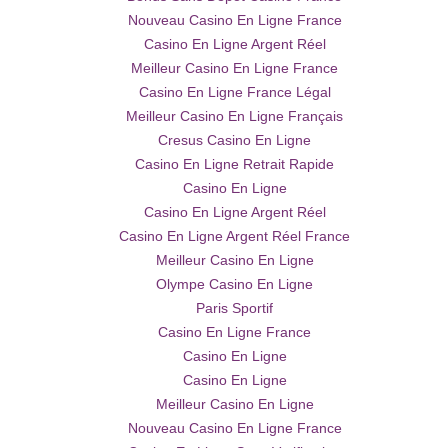
Nouveau Casino En Ligne France
Casino En Ligne Argent Réel
Meilleur Casino En Ligne France
Casino En Ligne France Légal
Meilleur Casino En Ligne Français
Cresus Casino En Ligne
Casino En Ligne Retrait Rapide
Casino En Ligne
Casino En Ligne Argent Réel
Casino En Ligne Argent Réel France
Meilleur Casino En Ligne
Olympe Casino En Ligne
Paris Sportif
Casino En Ligne France
Casino En Ligne
Casino En Ligne
Meilleur Casino En Ligne
Nouveau Casino En Ligne France