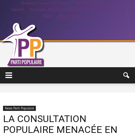
Meilleur Casino En Ligne
Nouveau Site De Paris
Sportif
Nouveau Site De Paris Sportif
Bookmaker Hors
Arjel
Casino En Ligne
News Parti Populaire
LA CONSULTATION
POPULAIRE MENACÉE EN