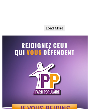
Load More