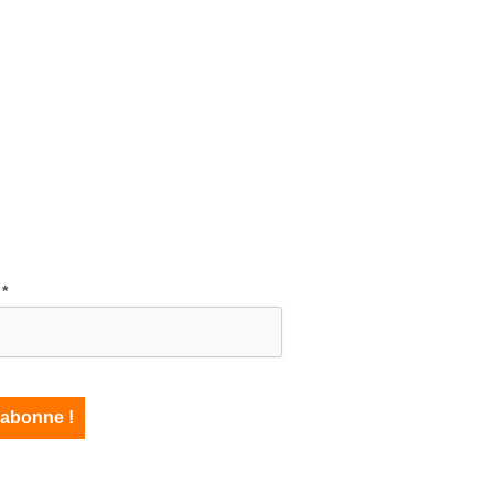
EZ-VOUS À NOTRE NEWSLETTER
L
*