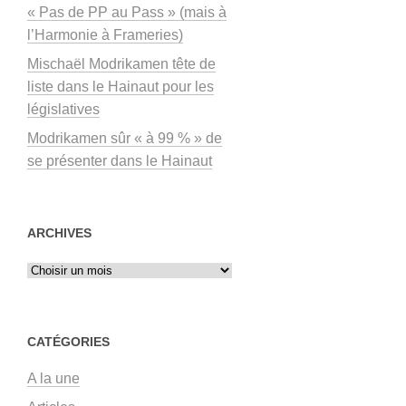
« Pas de PP au Pass » (mais à
l’Harmonie à Frameries)
Mischaël Modrikamen tête de
liste dans le Hainaut pour les
législatives
Modrikamen sûr « à 99 % » de
se présenter dans le Hainaut
ARCHIVES
CATÉGORIES
A la une