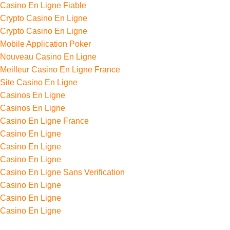
Casino En Ligne Fiable
Crypto Casino En Ligne
Crypto Casino En Ligne
Mobile Application Poker
Nouveau Casino En Ligne
Meilleur Casino En Ligne France
Site Casino En Ligne
Casinos En Ligne
Casinos En Ligne
Casino En Ligne France
Casino En Ligne
Casino En Ligne
Casino En Ligne
Casino En Ligne Sans Verification
Casino En Ligne
Casino En Ligne
Casino En Ligne