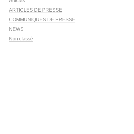
Articles
ARTICLES DE PRESSE
COMMUNIQUES DE PRESSE
NEWS
Non classé