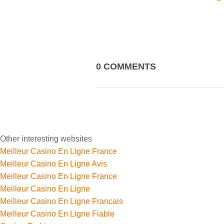
0 COMMENTS
Other interesting websites
Meilleur Casino En Ligne France
Meilleur Casino En Ligne Avis
Meilleur Casino En Ligne France
Meilleur Casino En Ligne
Meilleur Casino En Ligne Francais
Meilleur Casino En Ligne Fiable