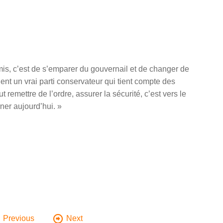
mis, c’est de s’emparer du gouvernail et de changer de
nt un vrai parti conservateur qui tient compte des
t remettre de l’ordre, assurer la sécurité, c’est vers le
rner aujourd’hui. »


Previous
Next