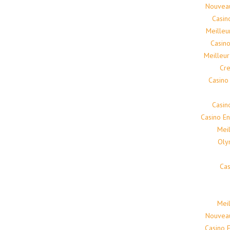
Nouveau
Casin
Meilleu
Casino
Meilleur
Cre
Casino
Casin
Casino En
Mei
Oly
Cas
Mei
Nouveau
Casino E