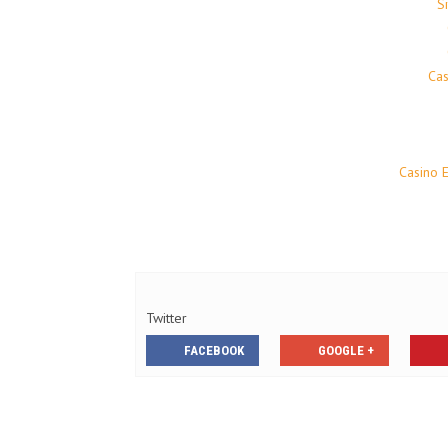
S
Cas
Casino E
Twitter
FACEBOOK
GOOGLE +