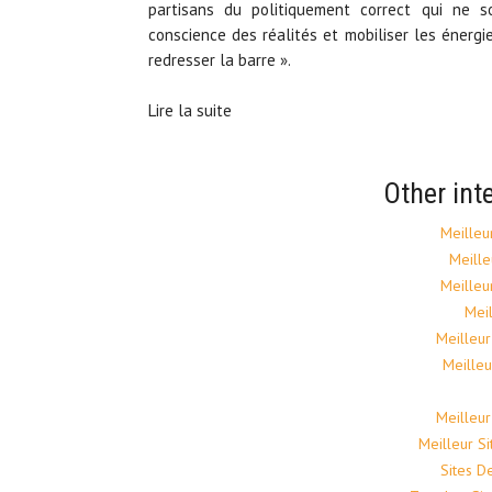
partisans du politiquement correct qui ne 
conscience des réalités et mobiliser les énergi
redresser la barre ».
Lire la suite
Other int
Meilleu
Meille
Meilleu
Mei
Meilleur
Meilleu
Meilleur
Meilleur S
Sites D