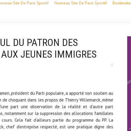
uveau Site De Paris Sportif
Nouveau Site De Paris Sportif
Bookmaker
CUL DU PATRON DES
 AUX JEUNES IMMIGRES
3
amen, président du Parti populaire, a apporté son soutien au
ien de choquant dans les propos de Thierry Willemarck, même
d’une part une observation de la réalité et d’autre part
ens, notamment sur la suppression des allocations familiales
ours. Cela fait d’ailleurs partie du programme du PP. La
, chef d’entreprise respecté, est une pratique digne des